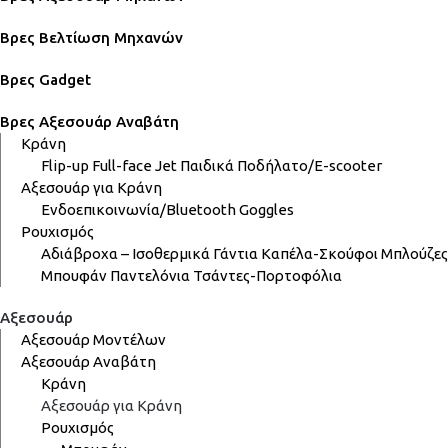
Βρες Βελτίωση Μηχανών
Βρες Gadget
Βρες Αξεσουάρ Αναβάτη
Κράνη
Flip-up
Full-face
Jet
Παιδικά
Ποδήλατο/E-scooter
Αξεσουάρ για Κράνη
Ενδοεπικοινωνία/Bluetooth
Goggles
Ρουχισμός
Αδιάβροχα – Ισοθερμικά
Γάντια
Καπέλα-Σκούφοι
Μπλούζες
Μπουφάν
Παντελόνια
Τσάντες-Πορτοφόλια
Αξεσουάρ
Αξεσουάρ Μοντέλων
Αξεσουάρ Αναβάτη
Κράνη
Αξεσουάρ για Κράνη
Ρουχισμός