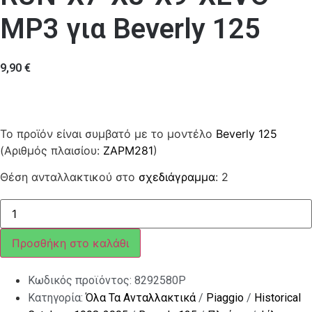
MP3 για Beverly 125
9,90
€
Το προϊόν είναι συμβατό με το μοντέλο
Beverly 125
(Αριθμός πλαισίου:
ZAPM281
)
Θέση ανταλλακτικού στο
σχεδιάγραμμα
: 2
ΦΙΛΤΡΟ
ΑΕΡΟΣ
BEV-
RUN-
Προσθήκη στο καλάθι
X7-
X8-
X9-
Κωδικός προϊόντος:
8292580P
XEVO-
MP3
Κατηγορία:
Όλα Τα Ανταλλακτικά
/
Piaggio
/
Historical
ποσότητα