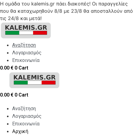
Η ομάδα του kalemis.gr πάει διακοπές! Οι παραγγελίες
που θα καταχωρηθούν 8/8 με 23/8 θα αποσταλλούν από
τις 24/8 και μετά!
Skip
to
content
Αναζήτηση
Λογαριασμός
Επικοινωνία
0.00
€
0
Cart
0.00
€
0
Cart
Αναζήτηση
Λογαριασμός
Επικοινωνία
Αρχική