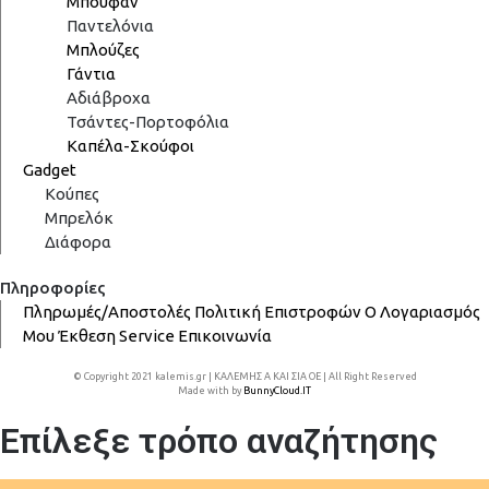
Μπουφάν
Παντελόνια
Μπλούζες
Γάντια
Αδιάβροχα
Τσάντες-Πορτοφόλια
Καπέλα-Σκούφοι
Gadget
Κούπες
Μπρελόκ
Διάφορα
Πληροφορίες
Πληρωμές/Αποστολές
Πολιτική Επιστροφών
Ο Λογαριασμός
Μου
Έκθεση
Service
Επικοινωνία
© Copyright 2021 kalemis.gr | ΚΑΛΕΜΗΣ Α ΚΑΙ ΣΙΑ ΟΕ | All Right Reserved
Made with
by
BunnyCloud.IT
Επίλεξε τρόπο αναζήτησης