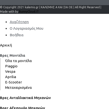
© Copyright 2021 kalemis.gr | ΚΑΛΕΜΗΣ Α ΚΑΙ ΣΙΑ ΟΕ | All Right Reserved |
Made with by
BunnyCloud.IT
Αναζήτηση
Ο Λογαριασμός Μου
Βοήθεια
Αρχική
Βρες Μοντέλα
Όλα τα μοντέλα
Piaggio
Vespa
Aprilia
E-Scooter
Μεταχειρισμένα
Βρες Ανταλλακτικά Μηχανών
Βρες Αξεσουάρ Μηχανών