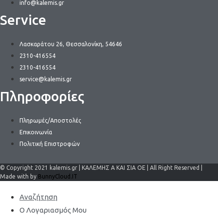
info@kalemis.gr
Service
Λασκαράτου 26, Θεσσαλονίκη, 54646
2310-416554
2310-416554
service@kalemis.gr
Πληροφορίες
Πληρωμές/Αποστολές
Επικοινωνία
Πολιτική Επιστροφών
© Copyright 2021 kalemis.gr | ΚΑΛΕΜΗΣ Α ΚΑΙ ΣΙΑ ΟΕ | All Right Reserved |
Made with by
BunnyCloud.IT
Αναζήτηση
Ο Λογαριασμός Μου