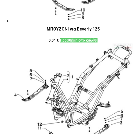
ΜΠΟΥΖΟΝΙ για Beverly 125
0,04
€
Προσθήκη στο καλάθι