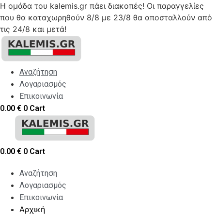
Η ομάδα του kalemis.gr πάει διακοπές! Οι παραγγελίες
που θα καταχωρηθούν 8/8 με 23/8 θα αποσταλλούν από
τις 24/8 και μετά!
Skip
to
content
Αναζήτηση
Λογαριασμός
Επικοινωνία
0.00
€
0
Cart
0.00
€
0
Cart
Αναζήτηση
Λογαριασμός
Επικοινωνία
Αρχική