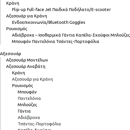
Κράνη
Flip-up
Full-face
Jet
Παιδικά
Ποδήλατο/E-scooter
Αξεσουάρ για Κράνη
Ενδοεπικοινωνία/Bluetooth
Goggles
Ρουχισμός
Αδιάβροχα – Ισοθερμικά
Γάντια
Καπέλα-Σκούφοι
Μπλούζες
Μπουφάν
Παντελόνια
Τσάντες-Πορτοφόλια
Αξεσουάρ
Αξεσουάρ Μοντέλων
Αξεσουάρ Αναβάτη
Κράνη
Αξεσουάρ για Κράνη
Ρουχισμός
Μπουφάν
Παντελόνια
Μπλούζες
Γάντια
Αδιάβροχα
Τσάντες-Πορτοφόλια