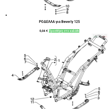
ΡΟΔΕΛΛΑ για Beverly 125
0,04
€
Προσθήκη στο καλάθι