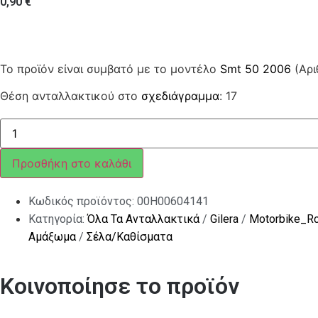
0,90
€
Το προϊόν είναι συμβατό με το μοντέλο
Smt 50 2006
(Αρι
Θέση ανταλλακτικού στο
σχεδιάγραμμα
: 17
ΛΕΒΙΕΣ
ΜΠΛΟΚ
ΣΕΛΛΑΣ
SMT/SX-
Προσθήκη στο καλάθι
RX
50
ποσότητα
Κωδικός προϊόντος:
00H00604141
Κατηγορία:
Όλα Τα Ανταλλακτικά
/
Gilera
/
Motorbike_R
Αμάξωμα
/
Σέλα/Καθίσματα
Κοινοποίησε το προϊόν