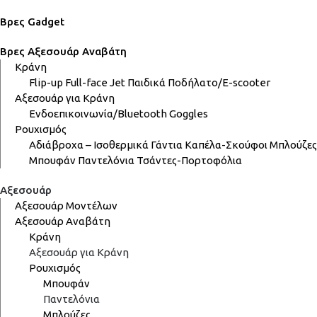
Βρες Gadget
Βρες Αξεσουάρ Αναβάτη
Κράνη
Flip-up
Full-face
Jet
Παιδικά
Ποδήλατο/E-scooter
Αξεσουάρ για Κράνη
Ενδοεπικοινωνία/Bluetooth
Goggles
Ρουχισμός
Αδιάβροχα – Ισοθερμικά
Γάντια
Καπέλα-Σκούφοι
Μπλούζες
Μπουφάν
Παντελόνια
Τσάντες-Πορτοφόλια
Αξεσουάρ
Αξεσουάρ Μοντέλων
Αξεσουάρ Αναβάτη
Κράνη
Αξεσουάρ για Κράνη
Ρουχισμός
Μπουφάν
Παντελόνια
Μπλούζες