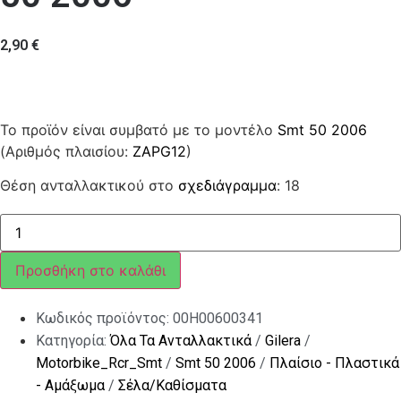
2,90
€
Το προϊόν είναι συμβατό με το μοντέλο
Smt 50 2006
(Αριθμός πλαισίου:
ZAPG12
)
Θέση ανταλλακτικού στο
σχεδιάγραμμα
: 18
Βάση
στήριξης
ποσότητα
Προσθήκη στο καλάθι
Κωδικός προϊόντος:
00H00600341
Κατηγορία:
Όλα Τα Ανταλλακτικά
/
Gilera
/
Motorbike_Rcr_Smt
/
Smt 50 2006
/
Πλαίσιο - Πλαστικά
- Αμάξωμα
/
Σέλα/Καθίσματα