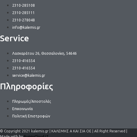
2310-285108
2310-285111
2310-278048
info@kalemis.gr
Service
Λασκαράτου 26, Θεσσαλονίκη, 54646
2310-416554
2310-416554
service@kalemis.gr
Πληροφορίες
Πληρωμές/Αποστολές
Επικοινωνία
Πολιτική Επιστροφών
© Copyright 2021 kalemis.gr | ΚΑΛΕΜΗΣ Α ΚΑΙ ΣΙΑ ΟΕ | All Right Reserved |
Made with by
BunnyCloud.IT