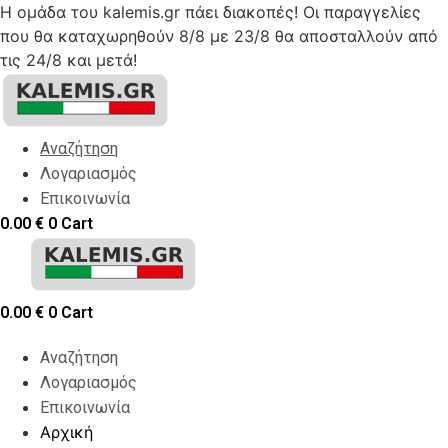
Η ομάδα του kalemis.gr πάει διακοπές! Οι παραγγελίες
που θα καταχωρηθούν 8/8 με 23/8 θα αποσταλλούν από
τις 24/8 και μετά!
Skip
to
content
Αναζήτηση
Λογαριασμός
Επικοινωνία
0.00
€
0
Cart
0.00
€
0
Cart
Αναζήτηση
Λογαριασμός
Επικοινωνία
Αρχική