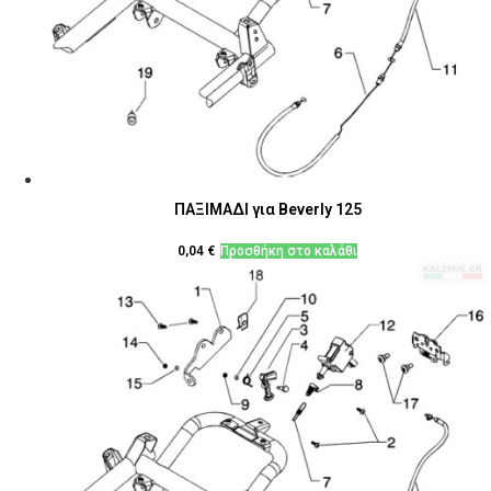
ΠΑΞΙΜΑΔΙ για Beverly 125
0,04
€
Προσθήκη στο καλάθι