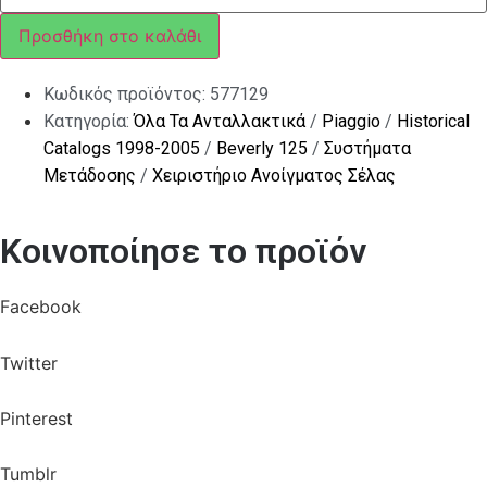
ΣΕΛΛΑΣ
BEV-
Προσθήκη στο καλάθι
GT
200-
X8-
Κωδικός προϊόντος:
577129
Χ10
ποσότητα
Κατηγορία:
Όλα Τα Ανταλλακτικά
/
Piaggio
/
Historical
Catalogs 1998-2005
/
Beverly 125
/
Συστήματα
Μετάδοσης
/
Χειριστήριο Ανοίγματος Σέλας
Κοινοποίησε το προϊόν
Facebook
Twitter
Pinterest
Tumblr