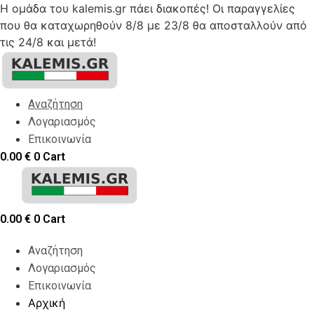
Η ομάδα του kalemis.gr πάει διακοπές! Οι παραγγελίες
που θα καταχωρηθούν 8/8 με 23/8 θα αποσταλλούν από
τις 24/8 και μετά!
Skip
to
content
Αναζήτηση
Λογαριασμός
Επικοινωνία
0.00
€
0
Cart
0.00
€
0
Cart
Αναζήτηση
Λογαριασμός
Επικοινωνία
Αρχική