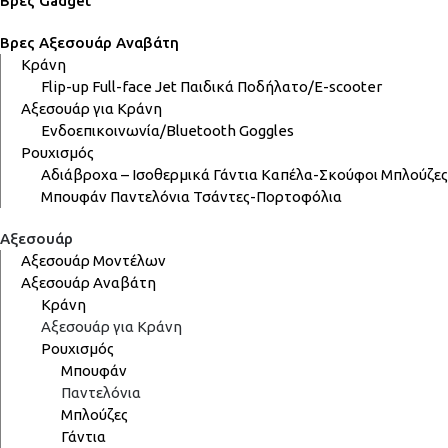
Βρες Gadget
Βρες Αξεσουάρ Αναβάτη
Κράνη
Flip-up
Full-face
Jet
Παιδικά
Ποδήλατο/E-scooter
Αξεσουάρ για Κράνη
Ενδοεπικοινωνία/Bluetooth
Goggles
Ρουχισμός
Αδιάβροχα – Ισοθερμικά
Γάντια
Καπέλα-Σκούφοι
Μπλούζες
Μπουφάν
Παντελόνια
Τσάντες-Πορτοφόλια
Αξεσουάρ
Αξεσουάρ Μοντέλων
Αξεσουάρ Αναβάτη
Κράνη
Αξεσουάρ για Κράνη
Ρουχισμός
Μπουφάν
Παντελόνια
Μπλούζες
Γάντια