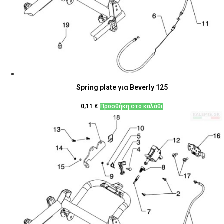
Spring plate για Beverly 125
0,11
€
Προσθήκη στο καλάθι