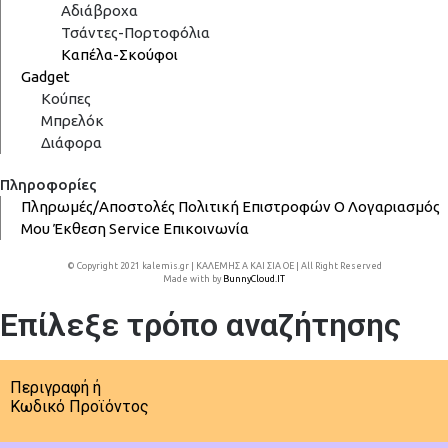
Αδιάβροχα
Τσάντες-Πορτοφόλια
Καπέλα-Σκούφοι
Gadget
Κούπες
Μπρελόκ
Διάφορα
Πληροφορίες
Πληρωμές/Αποστολές
Πολιτική Επιστροφών
Ο Λογαριασμός
Μου
Έκθεση
Service
Επικοινωνία
© Copyright 2021 kalemis.gr | ΚΑΛΕΜΗΣ Α ΚΑΙ ΣΙΑ ΟΕ | All Right Reserved
Made with
by
BunnyCloud.IT
Επίλεξε τρόπο αναζήτησης
Περιγραφή ή
Κωδικό Προϊόντος