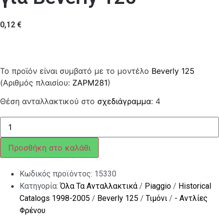
0,12
€
Το προϊόν είναι συμβατό με το μοντέλο
Beverly 125
(Αριθμός πλαισίου:
ZAPM281
)
Θέση ανταλλακτικού στο
σχεδιάγραμμα
: 4
ΠΑΞΙΜΑΔΙ
M10
H=11
ποσότητα
Προσθήκη στο καλάθι
Κωδικός προϊόντος:
15330
Κατηγορία:
Όλα Τα Ανταλλακτικά
/
Piaggio
/
Historical
Catalogs 1998-2005
/
Beverly 125
/
Τιμόνι
/
- Αντλίες
Φρένου