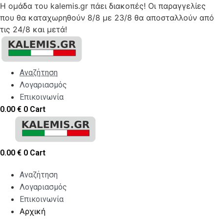
Η ομάδα του kalemis.gr πάει διακοπές! Οι παραγγελίες
που θα καταχωρηθούν 8/8 με 23/8 θα αποσταλλούν από
τις 24/8 και μετά!
Skip
to
content
Αναζήτηση
Λογαριασμός
Επικοινωνία
0.00
€
0
Cart
0.00
€
0
Cart
Αναζήτηση
Λογαριασμός
Επικοινωνία
Αρχική