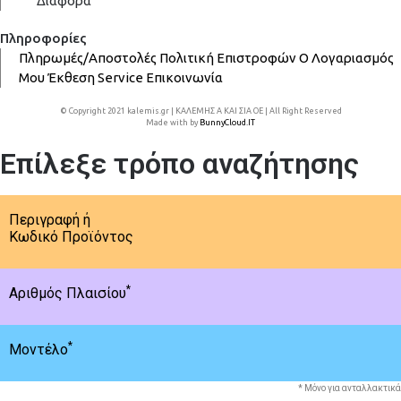
Διάφορα
Πληροφορίες
Πληρωμές/Αποστολές
Πολιτική Επιστροφών
Ο Λογαριασμός
Μου
Έκθεση
Service
Επικοινωνία
© Copyright 2021 kalemis.gr | ΚΑΛΕΜΗΣ Α ΚΑΙ ΣΙΑ ΟΕ | All Right Reserved
Made with
by
BunnyCloud.IT
Επίλεξε τρόπο αναζήτησης
Περιγραφή ή
Κωδικό Προϊόντος
*
Αριθμός Πλαισίου
*
Μοντέλο
* Μόνο για ανταλλακτικά