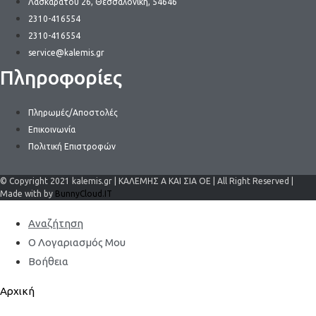
Λασκαράτου 26, Θεσσαλονίκη, 54646
2310-416554
2310-416554
service@kalemis.gr
Πληροφορίες
Πληρωμές/Αποστολές
Επικοινωνία
Πολιτική Επιστροφών
© Copyright 2021 kalemis.gr | ΚΑΛΕΜΗΣ Α ΚΑΙ ΣΙΑ ΟΕ | All Right Reserved |
Made with by
BunnyCloud.IT
Αναζήτηση
Ο Λογαριασμός Μου
Βοήθεια
Αρχική