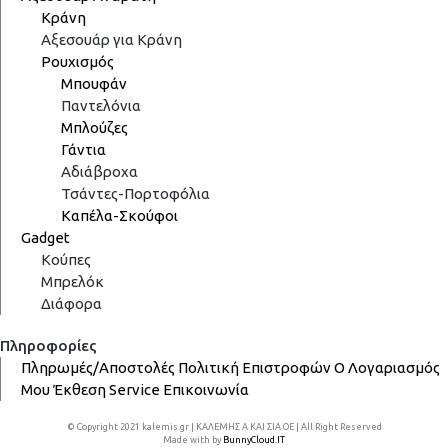
Κράνη
Αξεσουάρ για Κράνη
Ρουχισμός
Μπουφάν
Παντελόνια
Μπλούζες
Γάντια
Αδιάβροχα
Τσάντες-Πορτοφόλια
Καπέλα-Σκούφοι
Gadget
Κούπες
Μπρελόκ
Διάφορα
Πληροφορίες
Πληρωμές/Αποστολές
Πολιτική Επιστροφών
Ο Λογαριασμός
Μου
Έκθεση
Service
Επικοινωνία
© Copyright 2021 kalemis.gr | ΚΑΛΕΜΗΣ Α ΚΑΙ ΣΙΑ ΟΕ | All Right Reserved
Made with
by
BunnyCloud.IT