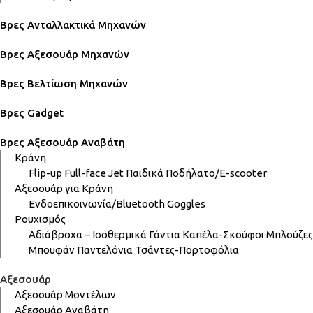
Βρες Ανταλλακτικά Μηχανών
Βρες Αξεσουάρ Μηχανών
Βρες Βελτίωση Μηχανών
Βρες Gadget
Βρες Αξεσουάρ Αναβάτη
Κράνη
Flip-up
Full-face
Jet
Παιδικά
Ποδήλατο/E-scooter
Αξεσουάρ για Κράνη
Ενδοεπικοινωνία/Bluetooth
Goggles
Ρουχισμός
Αδιάβροχα – Ισοθερμικά
Γάντια
Καπέλα-Σκούφοι
Μπλούζες
Μπουφάν
Παντελόνια
Τσάντες-Πορτοφόλια
Αξεσουάρ
Αξεσουάρ Μοντέλων
Αξεσουάρ Αναβάτη