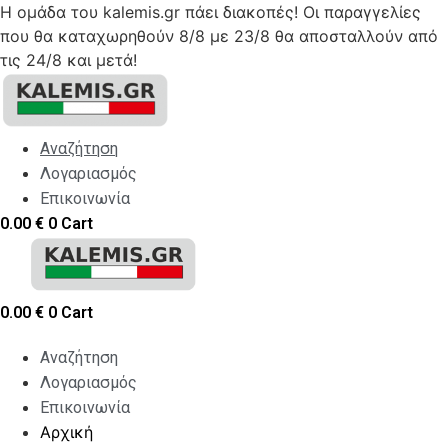
Η ομάδα του kalemis.gr πάει διακοπές! Οι παραγγελίες
που θα καταχωρηθούν 8/8 με 23/8 θα αποσταλλούν από
τις 24/8 και μετά!
Skip
to
content
Αναζήτηση
Λογαριασμός
Επικοινωνία
0.00
€
0
Cart
0.00
€
0
Cart
Αναζήτηση
Λογαριασμός
Επικοινωνία
Αρχική