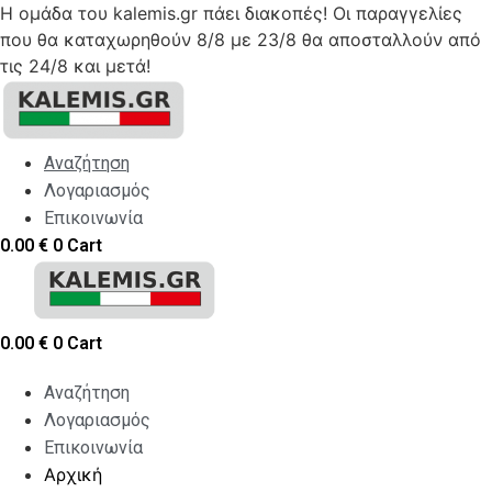
Η ομάδα του kalemis.gr πάει διακοπές! Οι παραγγελίες
που θα καταχωρηθούν 8/8 με 23/8 θα αποσταλλούν από
τις 24/8 και μετά!
Skip
to
content
Αναζήτηση
Λογαριασμός
Επικοινωνία
0.00
€
0
Cart
0.00
€
0
Cart
Αναζήτηση
Λογαριασμός
Επικοινωνία
Αρχική