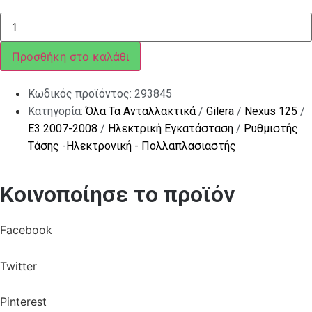
ΠΙΠΑ
ΜΠΟΥΖΙ
SF
125-
Προσθήκη στο καλάθι
ΕΤ4-
SK
4T-
Κωδικός προϊόντος:
293845
NEXUS
ποσότητα
Κατηγορία:
Όλα Τα Ανταλλακτικά
/
Gilera
/
Nexus 125
/
E3 2007-2008
/
Ηλεκτρική Εγκατάσταση
/
Ρυθμιστής
Τάσης -Ηλεκτρονική - Πολλαπλασιαστής
Κοινοποίησε το προϊόν
Facebook
Twitter
Pinterest