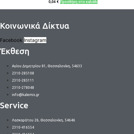
0,04
€
Προσθήκη στο καλάθι
Κοινωνικά Δίκτυα
Facebook
Instagram
Έκθεση
Αγίου Δημητρίου 81, Θεσσαλονίκη, 54633
2310-285108
2310-285111
2310-278048
info@kalemis.gr
Service
Λασκαράτου 26, Θεσσαλονίκη, 54646
2310-416554