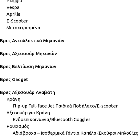
Piaggio
Vespa
Aprilia
E-Scooter
Μεταχειρισμένα
Βρες Ανταλλακτικά Μηχανών
Βρες Αξεσουάρ Μηχανών
Βρες Βελτίωση Μηχανών
Βρες Gadget
Βρες Αξεσουάρ Αναβάτη
Κράνη
Flip-up
Full-face
Jet
Παιδικά
Ποδήλατο/E-scooter
Αξεσουάρ για Κράνη
Ενδοεπικοινωνία/Bluetooth
Goggles
Ρουχισμός
Αδιάβροχα – Ισοθερμικά
Γάντια
Καπέλα-Σκούφοι
Μπλούζες