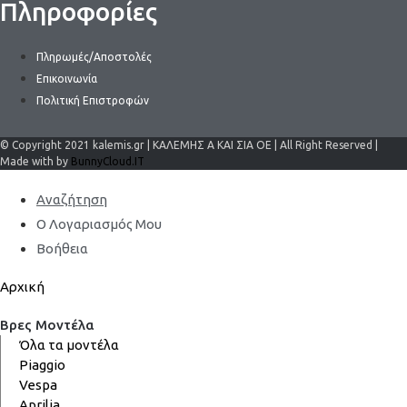
Πληροφορίες
Πληρωμές/Αποστολές
Επικοινωνία
Πολιτική Επιστροφών
© Copyright 2021 kalemis.gr | ΚΑΛΕΜΗΣ Α ΚΑΙ ΣΙΑ ΟΕ | All Right Reserved |
Made with by
BunnyCloud.IT
Αναζήτηση
Ο Λογαριασμός Μου
Βοήθεια
Αρχική
Βρες Μοντέλα
Όλα τα μοντέλα
Piaggio
Vespa
Aprilia