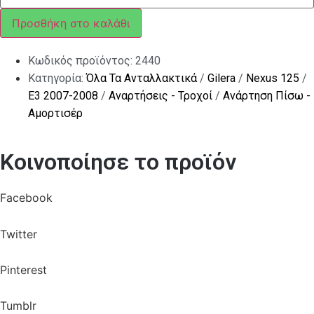
Χ
1,50
Προσθήκη στο καλάθι
ποσότητα
Κωδικός προϊόντος:
2440
Κατηγορία:
Όλα Τα Ανταλλακτικά
/
Gilera
/
Nexus 125
/
E3 2007-2008
/
Αναρτήσεις - Τροχοί
/
Ανάρτηση Πίσω -
Αμορτισέρ
Κοινοποίησε το προϊόν
Facebook
Twitter
Pinterest
Tumblr