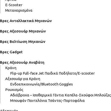
E-Scooter
Μεταχειρισμένα
Βρες Ανταλλακτικά Μηχανών
Βρες Αξεσουάρ Μηχανών
Βρες Βελτίωση Μηχανών
Βρες Gadget
Βρες Αξεσουάρ Αναβάτη
Κράνη
Flip-up
Full-face
Jet
Παιδικά
Ποδήλατο/E-scooter
Αξεσουάρ για Κράνη
Ενδοεπικοινωνία/Bluetooth
Goggles
Ρουχισμός
Αδιάβροχα – Ισοθερμικά
Γάντια
Καπέλα-Σκούφοι
Μπλούζες
Μπουφάν
Παντελόνια
Τσάντες-Πορτοφόλια
Αξεσουάρ