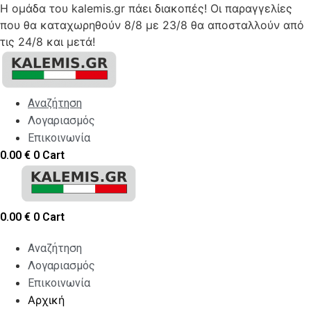
Η ομάδα του kalemis.gr πάει διακοπές! Οι παραγγελίες
που θα καταχωρηθούν 8/8 με 23/8 θα αποσταλλούν από
τις 24/8 και μετά!
Skip
to
content
Αναζήτηση
Λογαριασμός
Επικοινωνία
0.00
€
0
Cart
0.00
€
0
Cart
Αναζήτηση
Λογαριασμός
Επικοινωνία
Αρχική