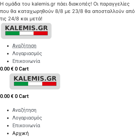
Η ομάδα του kalemis.gr πάει διακοπές! Οι παραγγελίες
που θα καταχωρηθούν 8/8 με 23/8 θα αποσταλλούν από
τις 24/8 και μετά!
Skip
to
content
Αναζήτηση
Λογαριασμός
Επικοινωνία
0.00
€
0
Cart
0.00
€
0
Cart
Αναζήτηση
Λογαριασμός
Επικοινωνία
Αρχική