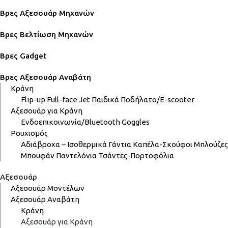
Βρες Αξεσουάρ Μηχανών
Βρες Βελτίωση Μηχανών
Βρες Gadget
Βρες Αξεσουάρ Αναβάτη
Κράνη
Flip-up
Full-face
Jet
Παιδικά
Ποδήλατο/E-scooter
Αξεσουάρ για Κράνη
Ενδοεπικοινωνία/Bluetooth
Goggles
Ρουχισμός
Αδιάβροχα – Ισοθερμικά
Γάντια
Καπέλα-Σκούφοι
Μπλούζες
Μπουφάν
Παντελόνια
Τσάντες-Πορτοφόλια
Αξεσουάρ
Αξεσουάρ Μοντέλων
Αξεσουάρ Αναβάτη
Κράνη
Αξεσουάρ για Κράνη