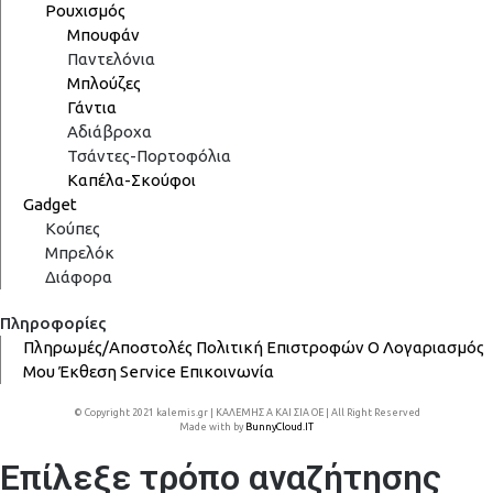
Ρουχισμός
Μπουφάν
Παντελόνια
Μπλούζες
Γάντια
Αδιάβροχα
Τσάντες-Πορτοφόλια
Καπέλα-Σκούφοι
Gadget
Κούπες
Μπρελόκ
Διάφορα
Πληροφορίες
Πληρωμές/Αποστολές
Πολιτική Επιστροφών
Ο Λογαριασμός
Μου
Έκθεση
Service
Επικοινωνία
© Copyright 2021 kalemis.gr | ΚΑΛΕΜΗΣ Α ΚΑΙ ΣΙΑ ΟΕ | All Right Reserved
Made with
by
BunnyCloud.IT
Επίλεξε τρόπο αναζήτησης