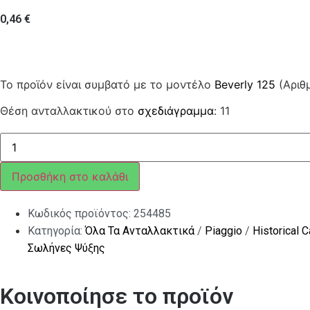
0,46
€
Το προϊόν είναι συμβατό με το μοντέλο
Beverly 125
(Αριθ
Θέση ανταλλακτικού στο
σχεδιάγραμμα
: 11
ΑΣΦΑΛΕΙΑ
ΜΕΓΑΛΗ
(6Χ100
MM)
Προσθήκη στο καλάθι
ποσότητα
Κωδικός προϊόντος:
254485
Κατηγορία:
Όλα Τα Ανταλλακτικά
/
Piaggio
/
Historical 
Σωλήνες Ψύξης
Κοινοποίησε το προϊόν