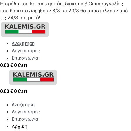
Η ομάδα του kalemis.gr πάει διακοπές! Οι παραγγελίες
που θα καταχωρηθούν 8/8 με 23/8 θα αποσταλλούν από
τις 24/8 και μετά!
Skip
to
content
Αναζήτηση
Λογαριασμός
Επικοινωνία
0.00
€
0
Cart
0.00
€
0
Cart
Αναζήτηση
Λογαριασμός
Επικοινωνία
Αρχική