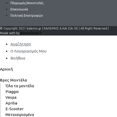
Πληρωμές/Αποστολές
Επικοινωνία
Πολιτική Επιστροφών
© Copyright 2021 kalemis.gr | ΚΑΛΕΜΗΣ Α ΚΑΙ ΣΙΑ ΟΕ | All Right Reserved |
Made with by
BunnyCloud.IT
Αναζήτηση
Ο Λογαριασμός Μου
Βοήθεια
Αρχική
Βρες Μοντέλα
Όλα τα μοντέλα
Piaggio
Vespa
Aprilia
E-Scooter
Μεταχειρισμένα