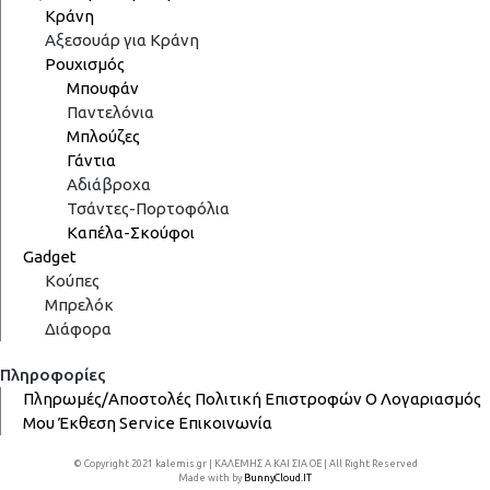
Κράνη
Αξεσουάρ για Κράνη
Ρουχισμός
Μπουφάν
Παντελόνια
Μπλούζες
Γάντια
Αδιάβροχα
Τσάντες-Πορτοφόλια
Καπέλα-Σκούφοι
Gadget
Κούπες
Μπρελόκ
Διάφορα
Πληροφορίες
Πληρωμές/Αποστολές
Πολιτική Επιστροφών
Ο Λογαριασμός
Μου
Έκθεση
Service
Επικοινωνία
© Copyright 2021 kalemis.gr | ΚΑΛΕΜΗΣ Α ΚΑΙ ΣΙΑ ΟΕ | All Right Reserved
Made with
by
BunnyCloud.IT