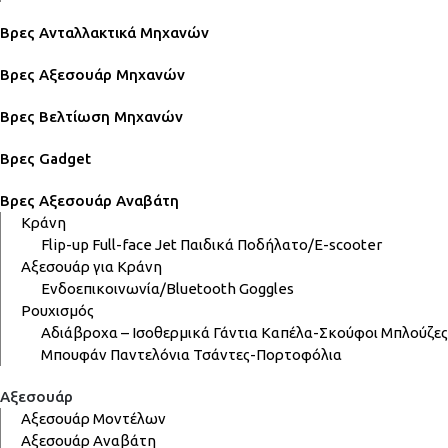
Βρες Ανταλλακτικά Μηχανών
Βρες Αξεσουάρ Μηχανών
Βρες Βελτίωση Μηχανών
Βρες Gadget
Βρες Αξεσουάρ Αναβάτη
Κράνη
Flip-up
Full-face
Jet
Παιδικά
Ποδήλατο/E-scooter
Αξεσουάρ για Κράνη
Ενδοεπικοινωνία/Bluetooth
Goggles
Ρουχισμός
Αδιάβροχα – Ισοθερμικά
Γάντια
Καπέλα-Σκούφοι
Μπλούζες
Μπουφάν
Παντελόνια
Τσάντες-Πορτοφόλια
Αξεσουάρ
Αξεσουάρ Μοντέλων
Αξεσουάρ Αναβάτη