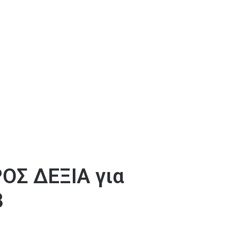
Σ ΔΕΞΙΑ για
8