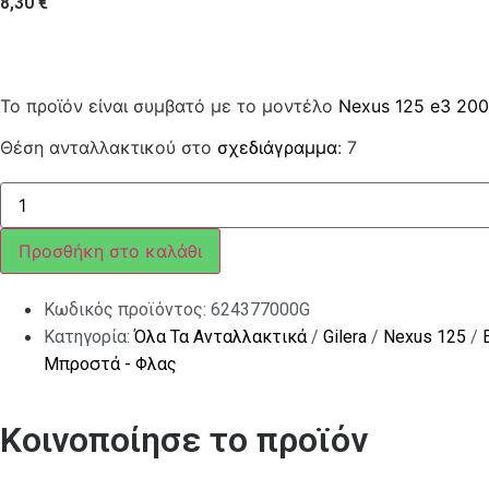
8,30
€
Το προϊόν είναι συμβατό με το μοντέλο
Nexus 125 e3 20
Θέση ανταλλακτικού στο
σχεδιάγραμμα
: 7
ΒΑΣΗ
ΦΛΑΣ
NEXUS
ΜΠΡΟΣ
Προσθήκη στο καλάθι
ΔΕΞΙΑ
ποσότητα
Κωδικός προϊόντος:
624377000G
Κατηγορία:
Όλα Τα Ανταλλακτικά
/
Gilera
/
Nexus 125
/
Μπροστά - Φλας
Κοινοποίησε το προϊόν