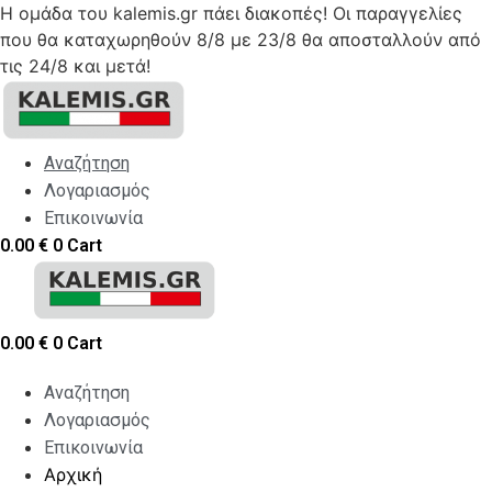
Η ομάδα του kalemis.gr πάει διακοπές! Οι παραγγελίες
που θα καταχωρηθούν 8/8 με 23/8 θα αποσταλλούν από
τις 24/8 και μετά!
Skip
to
content
Αναζήτηση
Λογαριασμός
Επικοινωνία
0.00
€
0
Cart
0.00
€
0
Cart
Αναζήτηση
Λογαριασμός
Επικοινωνία
Αρχική