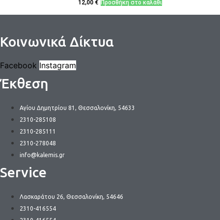
12,00
€
Προσθήκη στο καλάθι
Κοινωνικά Δίκτυα
Facebook
Instagram
Έκθεση
Αγίου Δημητρίου 81, Θεσσαλονίκη, 54633
2310-285108
2310-285111
2310-278048
info@kalemis.gr
Service
Λασκαράτου 26, Θεσσαλονίκη, 54646
2310-416554