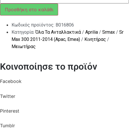
με
ροδέλα
Προσθήκη στο καλάθι
M8x40
ποσότητα
Κωδικός προϊόντος:
B016806
Κατηγορία:
Όλα Τα Ανταλλακτικά
/
Aprilia
/
Srmax
/
Sr
Max 300 2011-2014 (Apac, Emea)
/
Κινητήρας
/
Μειωτήρας
Κοινοποίησε το προϊόν
Facebook
Twitter
Pinterest
Tumblr