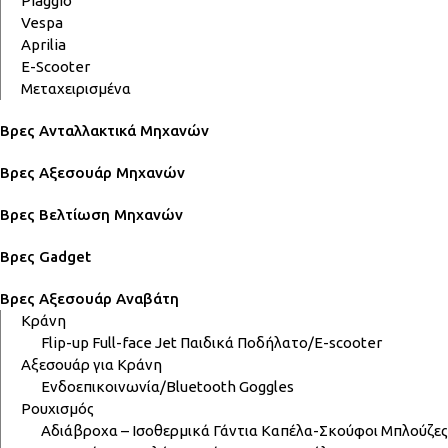
Piaggio
Vespa
Aprilia
E-Scooter
Μεταχειρισμένα
Βρες Ανταλλακτικά Μηχανών
Βρες Αξεσουάρ Μηχανών
Βρες Βελτίωση Μηχανών
Βρες Gadget
Βρες Αξεσουάρ Αναβάτη
Κράνη
Flip-up
Full-face
Jet
Παιδικά
Ποδήλατο/E-scooter
Αξεσουάρ για Κράνη
Ενδοεπικοινωνία/Bluetooth
Goggles
Ρουχισμός
Αδιάβροχα – Ισοθερμικά
Γάντια
Καπέλα-Σκούφοι
Μπλούζες